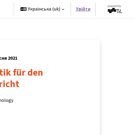
rs
Українська ‎(uk)‎
Увійти
сня 2021
tik für den
richt
hnology