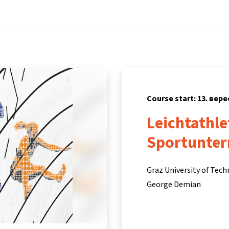
Home
Courses
Info & support
Partne
Course start: 13. вере
Leichtathle
Sportunter
Graz University of Tec
George Demian