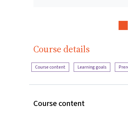
Course details
Content overview
Course content
Learning goals
Prer
Course content