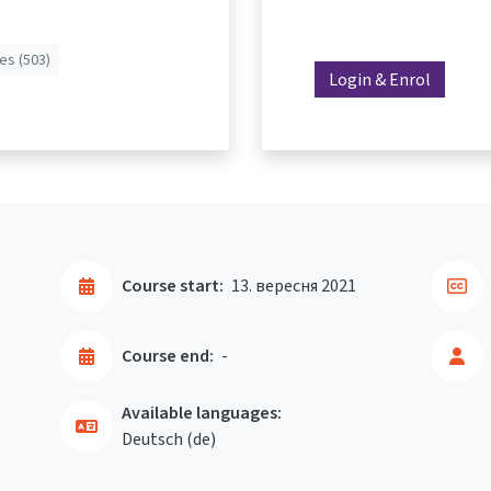
es (503)
Login & Enrol
Course start:
13. вересня 2021
Course end:
-
Available languages:
Deutsch ‎(de)‎