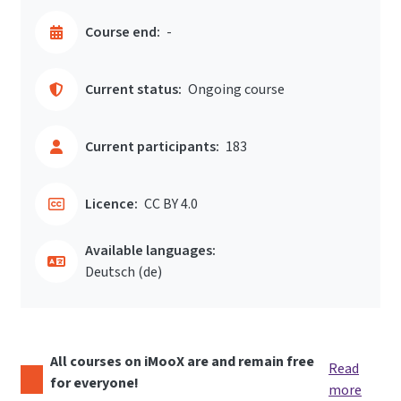
Course end:
-
Current status:
Ongoing course
Current participants:
183
Licence:
CC BY 4.0
Available languages:
Deutsch ‎(de)‎
All courses on iMooX are and remain free
Read
for everyone!
more