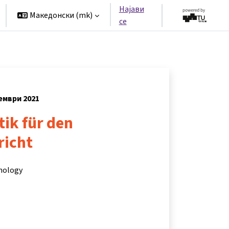
Најави
Македонски ‎(mk)‎
се
тември 2021
tik für den
richt
hnology