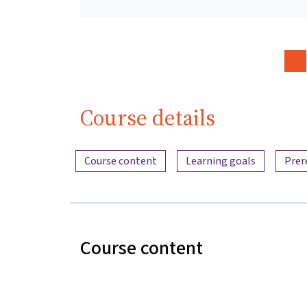
Course details
Content overview
Course content
Learning goals
Prer
Course content