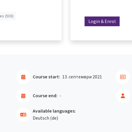
es (503)
Login & Enrol
Course start:
13. септември 2021
Course end:
-
Available languages:
Deutsch ‎(de)‎