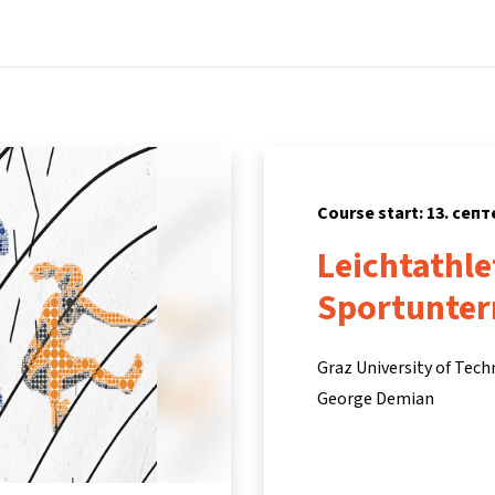
Home
Courses
Info & support
Partners
Course start: 13. сеп
Leichtathle
Sportunter
Graz University of Tec
George Demian