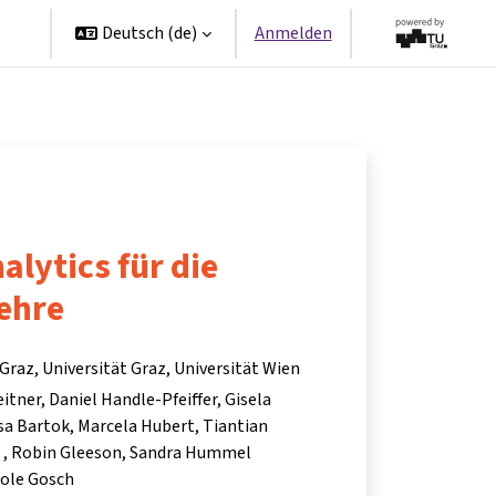
en
Deutsch ‎(de)‎
Anmelden
alytics für die
ehre
Graz, Universität Graz, Universität Wien
eitner
Daniel Handle-Pfeiffer
Gisela
sa Bartok
Marcela Hubert
Tiantian
r
Robin Gleeson
Sandra Hummel
cole Gosch