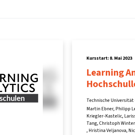
Startseite
Kurse
Info & Hilfe
Partner:inn
Kursstart: 8. Mai 2023
Learning An
Hochschull
Technische Universität 
Martin Ebner
Philipp L
Kriegler-Kastelic
Laris
Tang
Christoph Winte
Hristina Veljanova
Ni