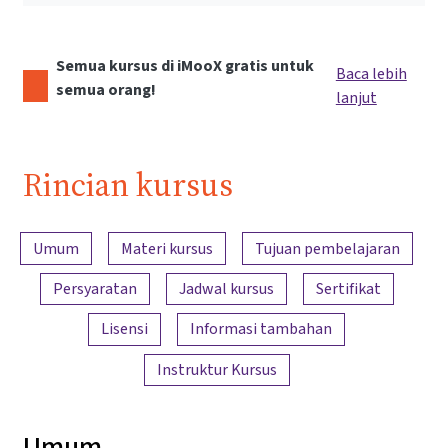
Semua kursus di iMooX gratis untuk
Baca lebih
semua orang!
lanjut
Rincian kursus
Ringkasan konten
Umum
Materi kursus
Tujuan pembelajaran
Persyaratan
Jadwal kursus
Sertifikat
Lisensi
Informasi tambahan
Instruktur Kursus
Umum