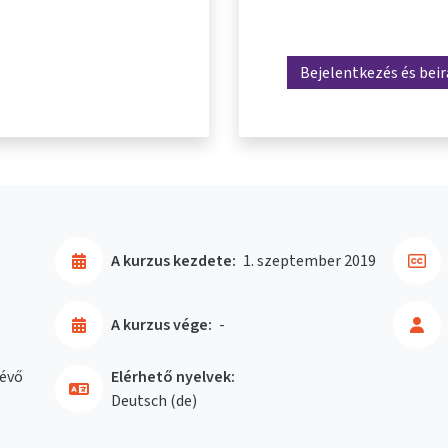
Bejelentkezés és bei
A kurzus kezdete:
1. szeptember 2019
A kurzus vége:
-
évő
Elérhető nyelvek:
Deutsch ‎(de)‎