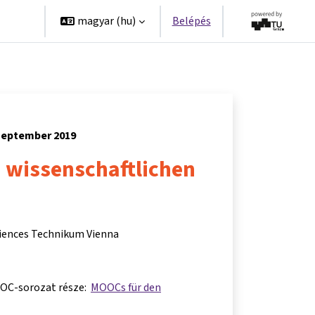
erek
magyar ‎(hu)‎
Belépés
szeptember 2019
 wissenschaftlichen
Sciences Technikum Vienna
OOC-sorozat része:
MOOCs für den