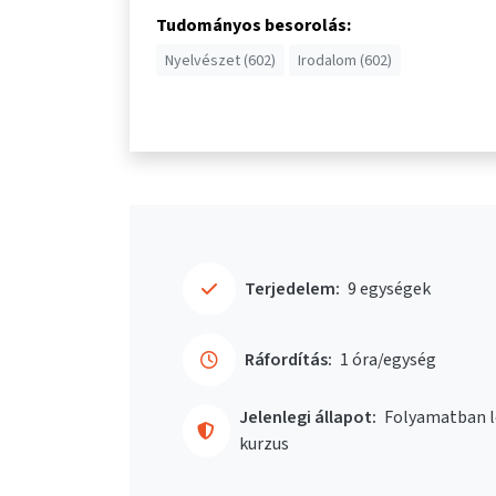
Tudományos besorolás:
Nyelvészet (602)
Irodalom (602)
Terjedelem:
9 egységek
Ráfordítás:
1 óra/egység
Jelenlegi állapot:
Folyamatban l
kurzus