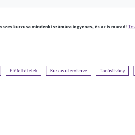
sszes kurzusa mindenki számára ingyenes, és az is marad!
Tov
Előfeltételek
Kurzus ütemterve
Tanúsítvány