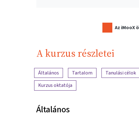
Az iMooX ö
A kurzus részletei
A tartalom áttekintése
Általános
Tartalom
Tanulási célok
Kurzus oktatója
Általános