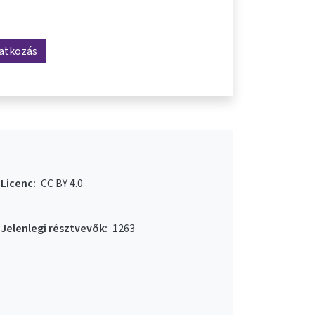
ratkozás
Licenc:
CC BY 4.0
Jelenlegi résztvevők:
1263