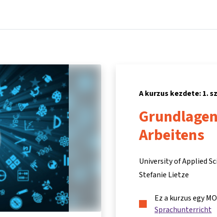
Főoldal
Kurzusok
Információk és támogatás
Partn
A kurzus kezdete: 1. 
Grundlagen
Arbeitens
University of Applied 
Stefanie Lietze
Ez a kurzus egy M
Sprachunterricht