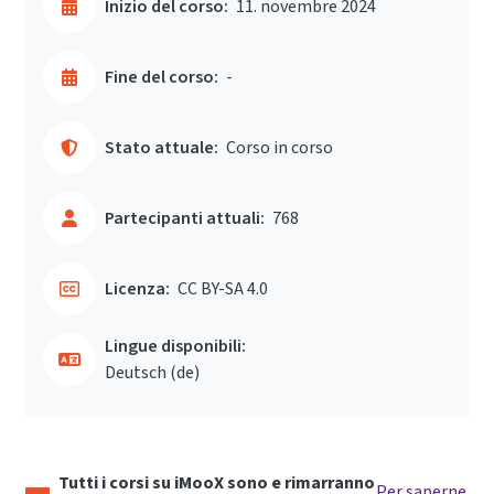
Inizio del corso:
11. novembre 2024
Fine del corso:
-
Stato attuale:
Corso in corso
Partecipanti attuali:
768
Licenza:
CC BY-SA 4.0
Lingue disponibili:
Deutsch ‎(de)‎
Tutti i corsi su iMooX sono e rimarranno
Per saperne