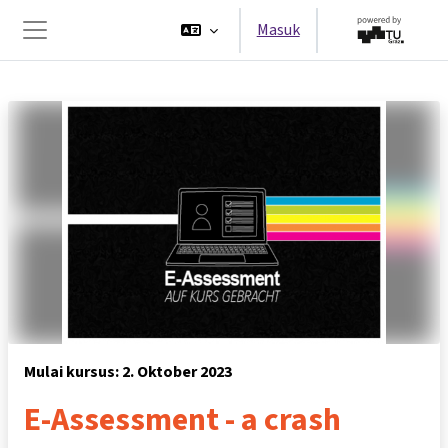
Lewati ke konten utama
Masuk
Panel samping
Mulai kursus: 2. Oktober 2023
E-Assessment - a crash