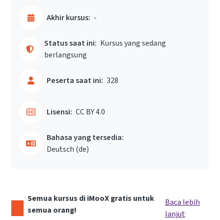
Akhir kursus:
-
Status saat ini:
Kursus yang sedang
berlangsung
Peserta saat ini:
328
Lisensi:
CC BY 4.0
Bahasa yang tersedia:
Deutsch ‎(de)‎
Semua kursus di iMooX gratis untuk
Baca lebih
semua orang!
lanjut