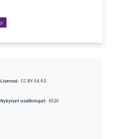
dy
Lisenssi:
CC BY-SA 4.0
Nykyiset osallistujat:
6520