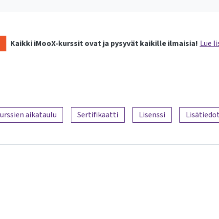
Kaikki iMooX-kurssit ovat ja pysyvät kaikille ilmaisia!
Lue li
urssien aikataulu
Sertifikaatti
Lisenssi
Lisätiedo