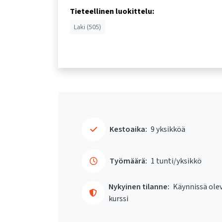
Tieteellinen luokittelu:
Laki (505)
Kestoaika:
9 yksikköä
Työmäärä:
1 tunti/yksikkö
Nykyinen tilanne:
Käynnissä ole
kurssi