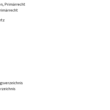
en, Primärrecht
Primärrecht
etz
ngsverzeichnis
rzeichnis