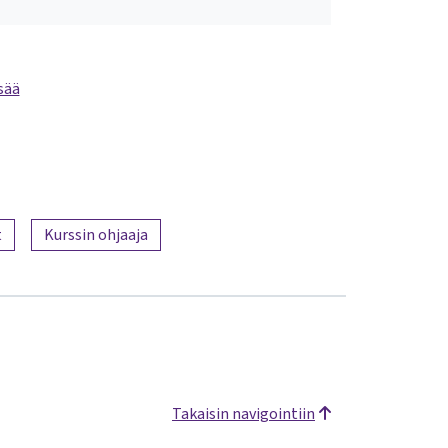
sää
t
Kurssin ohjaaja
Takaisin navigointiin