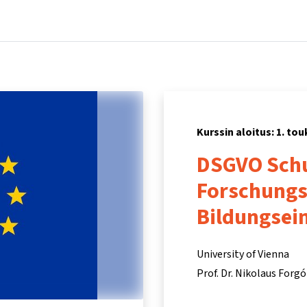
Koti
Kurssit
Tietoa ja tukea
Kum
Kurssin aloitus: 1. to
DSGVO Schu
Forschungs
Bildungsei
University of Vienna
Prof. Dr. Nikolaus Forgó