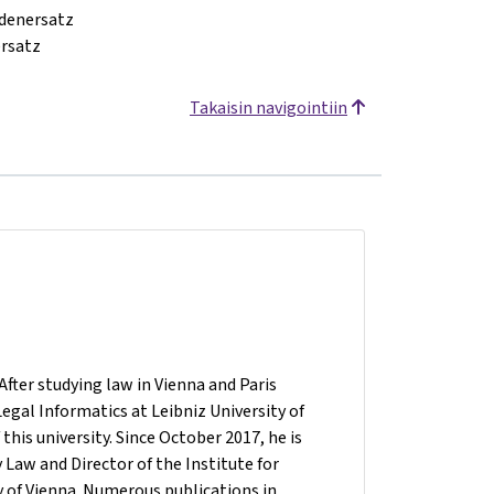
adenersatz
ersatz
Takaisin navigointiin
 After studying law in Vienna and Paris
egal Informatics at Leibniz University of
his university. Since October 2017, he is
Law and Director of the Institute for
y of Vienna. Numerous publications in