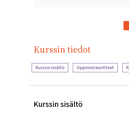
Kurssin tiedot
Sisällön yleiskatsaus
Kurssin sisältö
Oppimistavoitteet
K
Kurssin sisältö