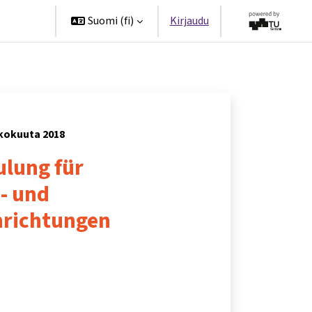
ppanit
Suomi ‎(fi)‎
Kirjaudu
ukokuuta 2018
lung für
- und
nrichtungen