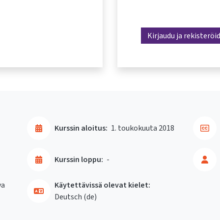
Kirjaudu ja rekisteröi
Kurssin aloitus:
1. toukokuuta 2018
Kurssin loppu:
-
va
Käytettävissä olevat kielet:
Deutsch ‎(de)‎