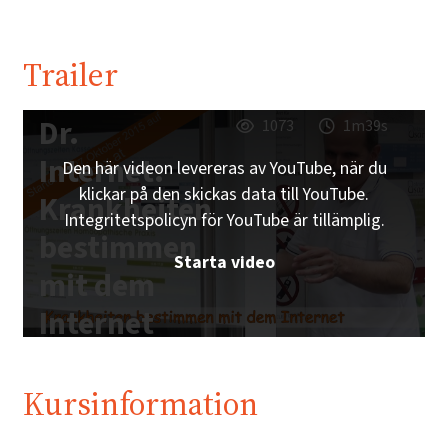
Trailer
Dr.
1073
1m39s
Internet:
Den här videon levereras av YouTube, när du
klickar på den skickas data till YouTube.
Krankheiten
Integritetspolicyn för YouTube är tillämplig.
bestimmen
Starta video
mit dem
Internet
Kursinformation