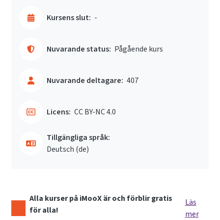
Kursens slut:
-
Nuvarande status:
Pågående kurs
Nuvarande deltagare:
407
Licens:
CC BY-NC 4.0
Tillgängliga språk:
Deutsch ‎(de)‎
Alla kurser på iMooX är och förblir gratis
Läs
för alla!
mer