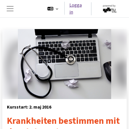
Gå direkt till huvudinnehåll
Logga
in
Sidopanel
Kursstart: 2. maj 2016
Krankheiten bestimmen mit