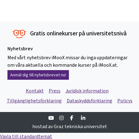
Gratis onlinekurser på universitetsnivå
Nyhetsbrev
Med vårt nyhetsbrev iMooX missar du inga uppdateringar
om våra aktuella och kommande kurser på iMooX.at.
Anmäl dig till nyhetsbrevet nu!
Kontakt
Press
Juridisk information
Tillgänglighetsförklaring
Dataskyddsförklaring
Policys
Youtube
Instagram
Facebook
Linkedin
hostad av Graz tekniska universitet
Växla till standardtemat