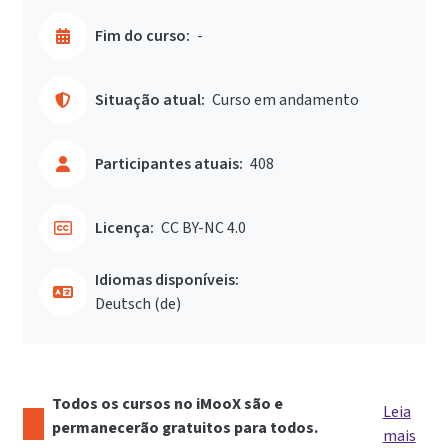
Fim do curso:
-
Situação atual:
Curso em andamento
Participantes atuais:
408
Licença:
CC BY-NC 4.0
Idiomas disponíveis:
Deutsch ‎(de)‎
Todos os cursos no iMooX são e
Leia
permanecerão gratuitos para todos.
mais