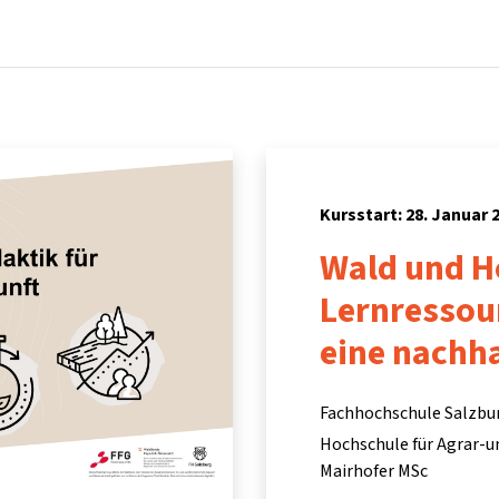
Startseite
Kurse
Info & Hilfe
Partner:inn
Kursstart: 28. Januar 
Wald und Ho
Lernressour
eine nachha
Fachhochschule Salzbu
Hochschule für Agrar-
Mairhofer MSc