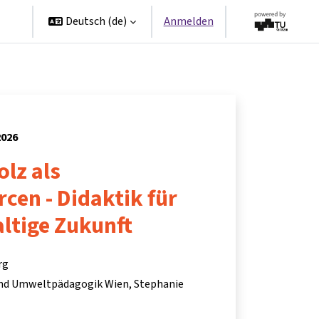
en
Deutsch ‎(de)‎
Anmelden
2026
lz als
cen - Didaktik für
ltige Zukunft
rg
und Umweltpädagogik Wien
Stephanie