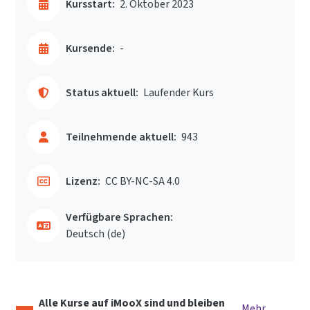
Kursstart:
2. Oktober 2023
Kursende:
-
Status aktuell:
Laufender Kurs
Teilnehmende aktuell:
943
Lizenz:
CC BY-NC-SA 4.0
Verfügbare Sprachen:
Deutsch ‎(de)‎
Alle Kurse auf iMooX sind und bleiben
Mehr