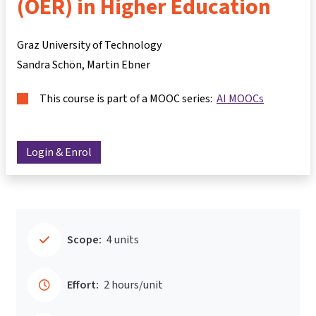
(OER) in Higher Education
Graz University of Technology
Sandra Schön
Martin Ebner
This course is part of a MOOC series:
AI MOOCs
Login & Enrol
Scope:
4 units
Effort:
2 hours/unit