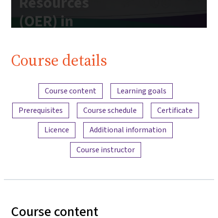
Resources
(OER) in
Higher
Education"
Course details
| iMooX.at
Content overview
Course content
Learning goals
Prerequisites
Course schedule
Certificate
Licence
Additional information
Course instructor
Course content