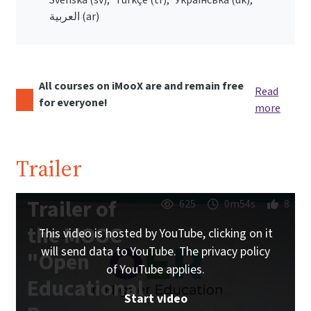
العربية ‎(ar)‎
All courses on iMooX are and remain free
Read
for everyone!
more
Trailer
Trailer of
625
0m54s
8
the MOOC
This video is hosted by YouTube, clicking on it
will send data to YouTube. The privacy policy
"Open
of YouTube applies.
Educational
Start video