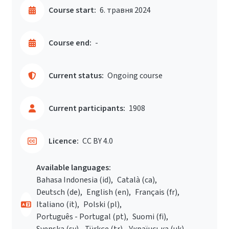
Course start:
6. травня 2024
Course end:
-
Current status:
Ongoing course
Current participants:
1908
Licence:
CC BY 4.0
Available languages:
Bahasa Indonesia ‎(id)‎
Català ‎(ca)‎
Deutsch ‎(de)‎
English ‎(en)‎
Français ‎(fr)‎
Italiano ‎(it)‎
Polski ‎(pl)‎
Português - Portugal ‎(pt)‎
Suomi ‎(fi)‎
Svenska ‎(sv)‎
Türkçe ‎(tr)‎
Українська ‎(uk)‎