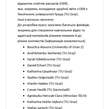
відкритих освітніх ресурсів (OER),
яка, зокрема, координує щорічні звіти з OER у
Технічному університеті Граца (TU Graz).
Інші учасники проєкту
До розробки курсу залучено багатьох фахівців,
зокрема для створення навчальних відео та
адаптації матеріалів різними мовами й до
різних контекстів (інформація оновлюється).
Bouchra Aboura (University of Oran 2)
Andriichenko Yevheniia (TU Graz)
Sarah Edelsbrunner (TU Graz)
Daniel Erhart (TU Graz)
Katharina Gasplmayr (TU Graz)
Ypatios Grigoriadis (TU Graz)
Martin Haiden (TU Graz)
Canan Hastik (TU Darmstadt)
Agnieszka Herczak-Ciara (Wroclaw TECH)
Katharina Hohla-Sejkora (TU Graz)
Stefan Janisch (TU Graz)