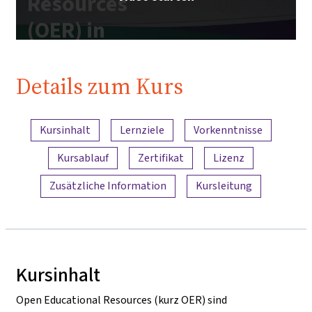
Resources
(OER) in
Higher
Education"
Details zum Kurs
| iMooX.at
Inhaltsübersicht
Kursinhalt
Lernziele
Vorkenntnisse
Kursablauf
Zertifikat
Lizenz
Zusätzliche Information
Kursleitung
Kursinhalt
Open Educational Resources (kurz OER) sind