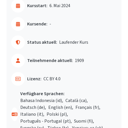
Kursstart:
6. Mai 2024
Kursende:
-
Status aktuell:
Laufender Kurs
Teilnehmende aktuell:
1909
Lizenz:
CC BY 4.0
Verfügbare Sprachen:
Bahasa Indonesia ‎(id)‎
Català ‎(ca)‎
Deutsch ‎(de)‎
English ‎(en)‎
Français ‎(fr)‎
Italiano ‎(it)‎
Polski ‎(pl)‎
Português - Portugal ‎(pt)‎
Suomi ‎(fi)‎
Svenska ‎(sv)‎
Türkçe ‎(tr)‎
Українська ‎(uk)‎