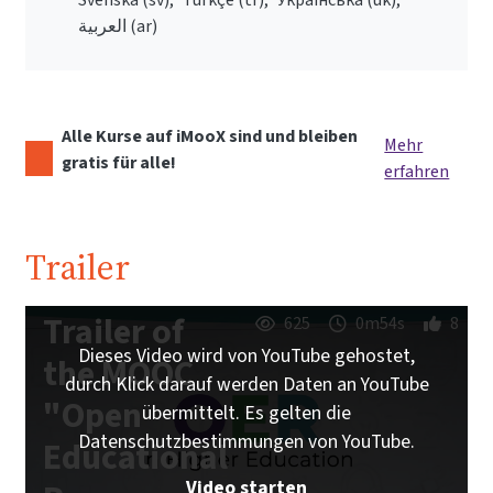
العربية ‎(ar)‎
Alle Kurse auf iMooX sind und bleiben
Mehr
gratis für alle!
erfahren
Trailer
Trailer of
625
0m54s
8
Dieses Video wird von YouTube gehostet,
the MOOC
durch Klick darauf werden Daten an YouTube
"Open
übermittelt. Es gelten die
Datenschutzbestimmungen von YouTube.
Educational
Video starten