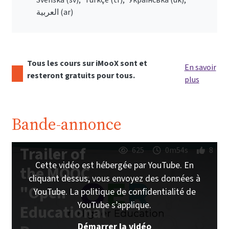
العربية ‎(ar)‎
Tous les cours sur iMooX sont et
En savoir
resteront gratuits pour tous.
plus
Bande-annonce
Trailer of
625
0m54s
8
Cette vidéo est hébergée par YouTube. En
the MOOC
cliquant dessus, vous envoyez des données à
"Open
YouTube. La politique de confidentialité de
YouTube s’applique.
Educational
Démarrer la vidéo