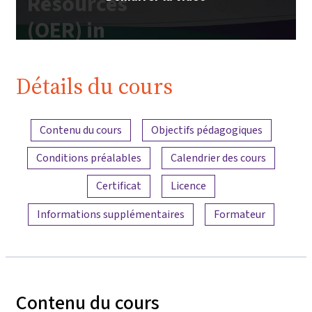
Resources
(OER) in
Higher
Education"
Détails du cours
| iMooX.at
Aperçu du contenu
Contenu du cours
Objectifs pédagogiques
Conditions préalables
Calendrier des cours
Certificat
Licence
Informations supplémentaires
Formateur
Contenu du cours