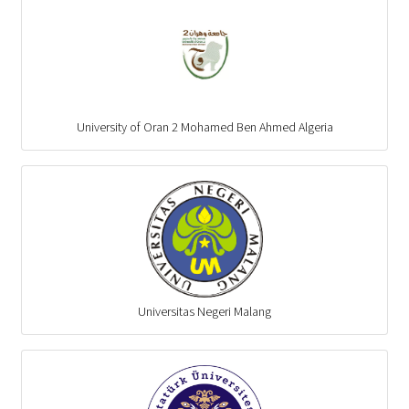
University of Oran 2 Mohamed Ben Ahmed Algeria
Universitas Negeri Malang