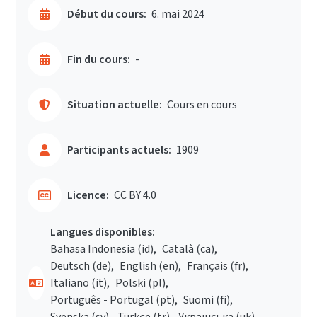
Début du cours:
6. mai 2024
Fin du cours:
-
Situation actuelle:
Cours en cours
Participants actuels:
1909
Licence:
CC BY 4.0
Langues disponibles:
Bahasa Indonesia ‎(id)‎
Català ‎(ca)‎
Deutsch ‎(de)‎
English ‎(en)‎
Français ‎(fr)‎
Italiano ‎(it)‎
Polski ‎(pl)‎
Português - Portugal ‎(pt)‎
Suomi ‎(fi)‎
Svenska ‎(sv)‎
Türkçe ‎(tr)‎
Українська ‎(uk)‎