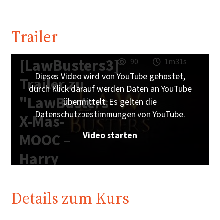
Trailer
[LawBusters3]
90
1m31s
Dieses Video wird von YouTube gehostet,
Trailer zu
durch Klick darauf werden Daten an YouTube
"LawBusters
übermittelt. Es gelten die
Datenschutzbestimmungen von YouTube.
X-Mas-
Video starten
MOOC –
Harry
Potter
Edition"
Details zum Kurs