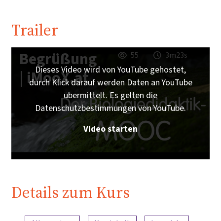
Trailer
Begrüßung
55
3m23s
Dieses Video wird von YouTube gehostet,
| iMooX.at
durch Klick darauf werden Daten an YouTube
übermittelt. Es gelten die
Datenschutzbestimmungen von YouTube.
Video starten
Details zum Kurs
Inhaltsübersicht