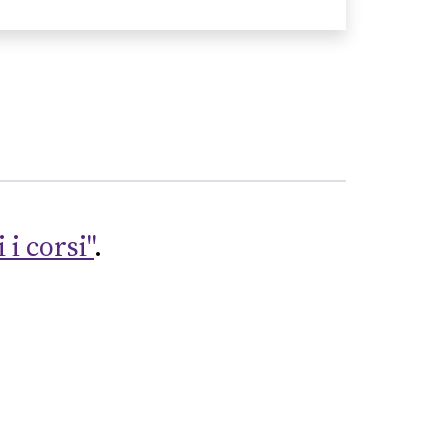
 i corsi"
.