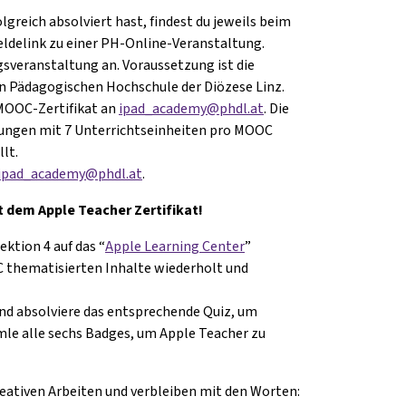
greich absolviert hast, findest du jeweils beim
ldelink zu einer PH-Online-Veranstaltung.
gsveranstaltung an. Voraussetzung ist die
n Pädagogischen Hochschule der Diözese Linz.
 MOOC-Zertifikat an
ipad_academy@phdl.at
. Die
ngen mit 7 Unterrichtseinheiten pro MOOC
lt.
ipad_academy@phdl.at
.
t dem Apple Teacher Zertifikat!
ektion 4 auf das “
Apple Learning Center
”
C thematisierten Inhalte wiederholt und
und absolviere das entsprechende Quiz, um
le alle sechs Badges, um Apple Teacher zu
eativen Arbeiten und verbleiben mit den Worten: