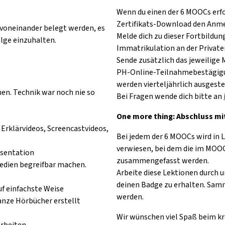
Wenn du einen der 6 MOOCs erfol
Zertifikats-Download den Anme
voneinander belegt werden, es
Melde dich zu dieser Fortbildun
lge einzuhalten.
Immatrikulation an der Private
Sende zusätzlich das jeweilige
PH-Online-Teilnahmebestägigu
werden vierteljährlich ausgestel
nen. Technik war noch nie so
Bei Fragen wende dich bitte an
One more thing: Abschluss mi
rklärvideos, Screencastvideos,
Bei jedem der 6 MOOCs wird in L
verwiesen, bei dem die im MOO
äsentation
zusammengefasst werden.
Medien begreifbar machen.
Arbeite diese Lektionen durch 
deinen Badge zu erhalten. Samm
f einfachste Weise
werden.
nze Hörbücher erstellt
Wir wünschen viel Spaß beim kr
Arbeiten