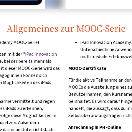
Allgemeines zur MOOC-Serie
cademy MOOC-Serie!
iPad Innovation Academy:
Unterschiedliche Anwend
en mit der "
iPad Innovation
multimediale Erlebniswel
, bei der bereits mehr als
it dieser MOOC-Serie wird das
MOOC-Zertifikate
dagog:innen können sich
Für die aktive Teilnahme an de
n Möglichkeiten des iPads
MOOCs die Ausstellung eines au
Benutzernamen, den Kursnamen
harme vermittelt und regen
beinhaltet. Es wird darauf hing
des iPads zu erkennen,
handelt, die aussagt, dass du 
Folge diese Möglichkeiten in
Selbstüberprüfungsfragen richt
inzusetzen. Außerdem
Anrechnung in PH-Online
e das neue Unterrichtsfach