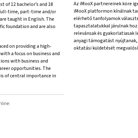
Az iMooX partnereinek köre ig
st of 12 bachelor’s and 18
iMooX platformon kínálnak tan
full-time, part-time and/or
elérhető tanfolyamok választ
re taught in English. The
tapasztalatukkal járulnak ho
ific foundation and are also
relevánsak és gyakorlatiasak 
anyagi támogatást nyújtanak,
ced on providing a high-
oktatási küldetését megvalósí
 with a focus on business and
tions with business and
areer opportunities. The
is of central importance in
line:
her}University of Applied Sciences Technikum Vienna{mlang}
g other}University of Applied Sciences Technikum Vienna{mlan
mlang other}University of Applied Sciences Technikum Vienna{m
ng}{mlang other}University of Applied Sciences Technikum Vien
{mlang}{mlang other}University of Applied Sciences Technikum 