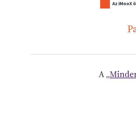
Az iMooX ö
Pa
A
„Minden