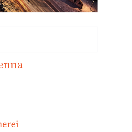
ienna
nerei