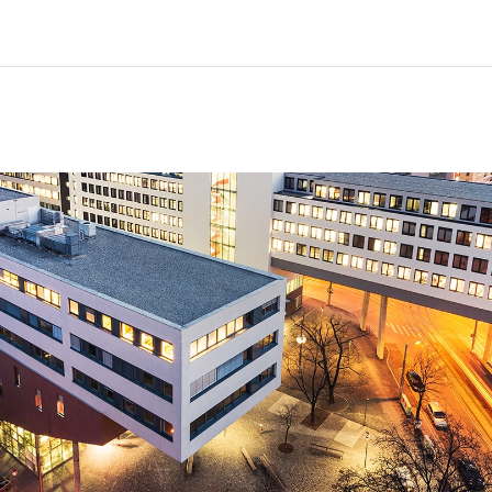
Főoldal
Kurzusok
Információk és támogatás
Partn