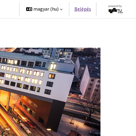
erek
magyar ‎(hu)‎
Belépés