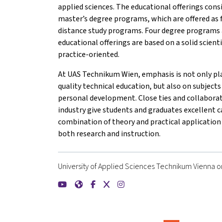
applied sciences. The educational offerings consi
master’s degree programs, which are offered as 
distance study programs. Four degree programs a
educational offerings are based on a solid scient
practice-oriented.
At UAS Technikum Wien, emphasis is not only pla
quality technical education, but also on subjects
personal development. Close ties and collabora
industry give students and graduates excellent c
combination of theory and practical application 
both research and instruction.
University of Applied Sciences Technikum Vienna on
{mlang de}FH Technikum Wien{mlang}{mlang ot
{mlang de}FH Technikum Wien{mlang}{mlan
{mlang de}FH Technikum Wien{mlang}{
{mlang de}FH Technikum Wien{mla
{mlang de}FH Technikum Wien