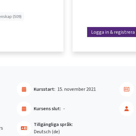
enskap (509)
Logga in & registrera
Kursstart:
15. november 2021
Kursens slut:
-
Tillgängliga språk:
rs
Deutsch ‎(de)‎