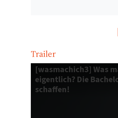
Trailer
[wasmachich3] Was ma
eigentlich? Die Bachel
schaffen!