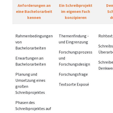
Anforderungen an
Ein Schreibprojekt
Den
eine Bachelorarbeit
im eigenen Fach
Sc
kennen
konzipieren
d
Rahmenbedingungen
Themenfindung -
Rohtext
von
und Eingrenzung
Schreibs
Bachelorarbeiten
Forschungsprozess
Überarb
Erwartungen an
und
Schreibe
Bachelorarbeiten
Forschungsdesign
Denkwe
Planung und
Forschungsfrage
Umsetzung eines
Textsorte Exposé
großen
Schreibprojektes
Phasen des
Schreibprojektes auf