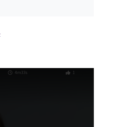
r
4m33s
1