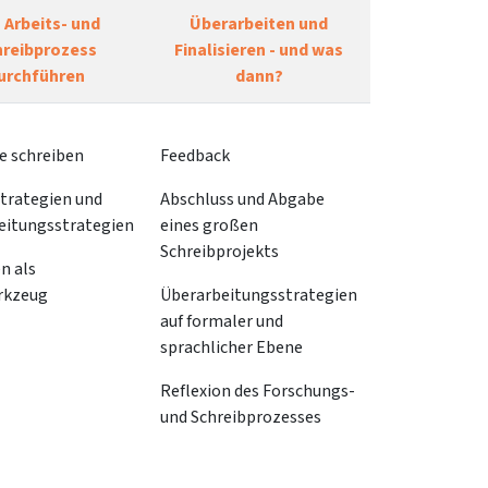
 Arbeits- und
Überarbeiten und
hreibprozess
Finalisieren - und was
urchführen
dann?
e schreiben
Feedback
trategien und
Abschluss und Abgabe
eitungsstrategien
eines großen
Schreibprojekts
n als
rkzeug
Überarbeitungsstrategien
auf formaler und
sprachlicher Ebene
Reflexion des Forschungs-
und Schreibprozesses