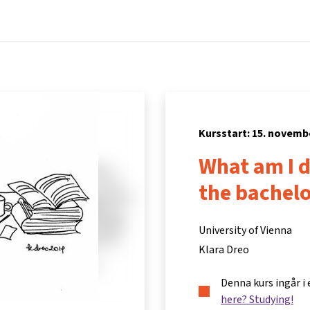
Hem
Kurser
Info och support
Part
Kursstart: 15. novemb
What am I d
the bachelo
University of Vienna
Klara Dreo
Denna kurs ingår i
here? Studying!