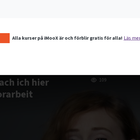
Alla kurser på iMooX är och förblir gratis för alla!
Läs me
ch ich hier
109
orarbeit