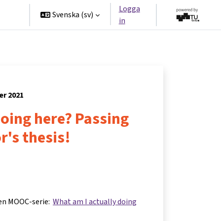
Logga
ners
Svenska ‎(sv)‎
in
er 2021
oing here? Passing
r's thesis!
 en MOOC-serie:
What am I actually doing