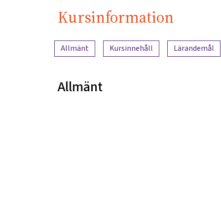
Kursinformation
Innehållsöversikt
Allmänt
Kursinnehåll
Lärandemål
Allmänt