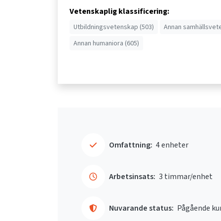
Vetenskaplig klassificering:
Utbildningsvetenskap (503)
Annan samhällsvet
Annan humaniora (605)
Omfattning:
4 enheter
Arbetsinsats:
3 timmar/enhet
Nuvarande status:
Pågående ku