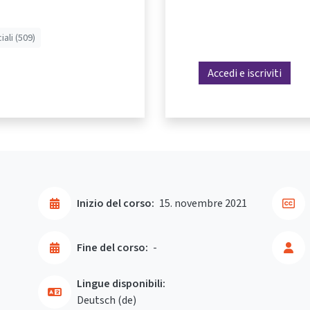
iali (509)
Accedi e iscriviti
Inizio del corso:
15. novembre 2021
Fine del corso:
-
Lingue disponibili:
Deutsch ‎(de)‎