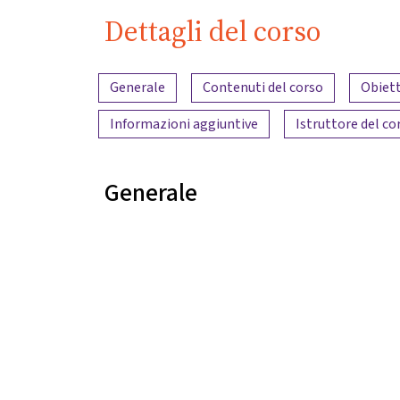
Dettagli del corso
Panoramica dei contenuti
Generale
Contenuti del corso
Obiett
Informazioni aggiuntive
Istruttore del co
Generale