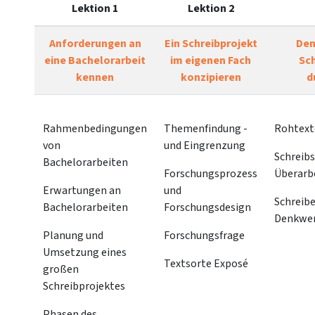
Lektion 1
Lektion 2
Anforderungen an
Ein Schreibprojekt
Den
eine Bachelorarbeit
im eigenen Fach
Sc
kennen
konzipieren
d
Rahmenbedingungen
Themenfindung -
Rohtext
von
und Eingrenzung
Schreibs
Bachelorarbeiten
Forschungsprozess
Überarb
Erwartungen an
und
Schreibe
Bachelorarbeiten
Forschungsdesign
Denkwe
Planung und
Forschungsfrage
Umsetzung eines
Textsorte Exposé
großen
Schreibprojektes
Phasen des