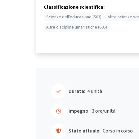
Classificazione scientifica:
Scienze dell'educazione (503)
Altre scienze soc
Altre discipline umanistiche (605)
Durata:
4 unità
Impegno:
3 ore/unità
Stato attuale:
Corso in corso