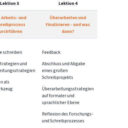
Lektion 3
Lektion 4
 Arbeits- und
Überarbeiten und
hreibprozess
Finalisieren - und was
urchführen
dann?
e schreiben
Feedback
trategien und
Abschluss und Abgabe
eitungsstrategien
eines großen
Schreibprojekts
n als
rkzeug
Überarbeitungsstrategien
auf formaler und
sprachlicher Ebene
Reflexion des Forschungs-
und Schreibprozesses