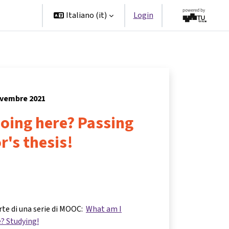
Partner
Italiano ‎(it)‎
Login
novembre 2021
oing here? Passing
r's thesis!
rte di una serie di MOOC:
What am I
e? Studying!