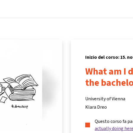
Home
Corsi
Informazioni e assistenza
Inizio del corso: 15. 
What am I d
the bachelo
University of Vienna
Klara Dreo
Questo corso fa pa
actually doing her