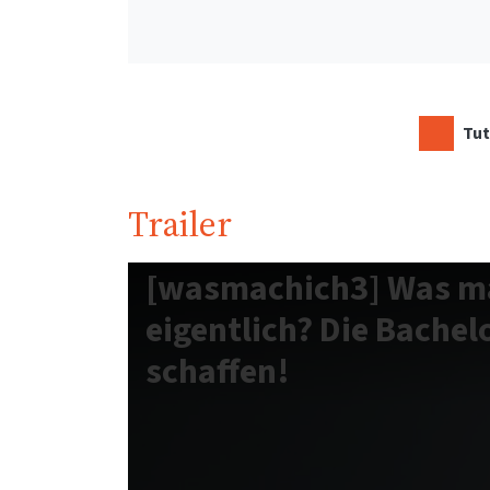
Tut
Trailer
[wasmachich3] Was ma
eigentlich? Die Bachel
schaffen!