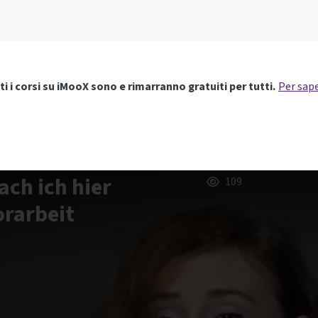
ti i corsi su iMooX sono e rimarranno gratuiti per tutti.
Per sape
ch ich hier
109
orarbeit