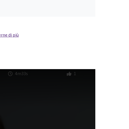
rne di più
4m33s
1