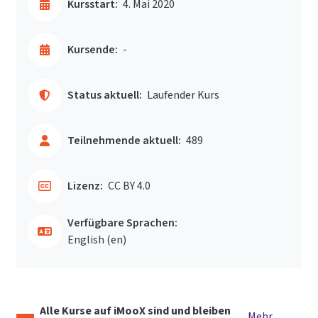
Kursstart:
4. Mai 2020
Kursende:
-
Status aktuell:
Laufender Kurs
Teilnehmende aktuell:
489
Lizenz:
CC BY 4.0
Verfügbare Sprachen:
English ‎(en)‎
Alle Kurse auf iMooX sind und bleiben
Mehr