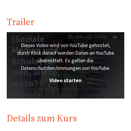
Trailer
[Soziale
418
0m48s
1
Dieses Video wird von YouTube gehostet,
Medien und
durch Klick darauf werden Daten an YouTube
Schule] für
übermittelt. Es gelten die
Datenschutzbestimmungen von YouTube.
wen, wieso,
Video starten
wozu?
Details zum Kurs