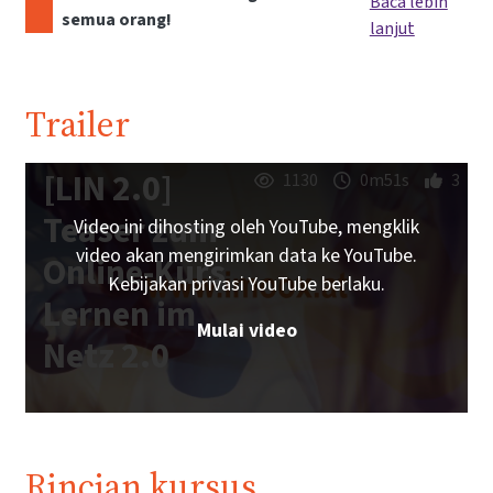
Baca lebih
semua orang!
lanjut
Trailer
[LIN 2.0]
1130
0m51s
3
Teaser zum
Video ini dihosting oleh YouTube, mengklik
video akan mengirimkan data ke YouTube.
Online-Kurs
Kebijakan privasi YouTube berlaku.
Lernen im
Mulai video
Netz 2.0
Rincian kursus