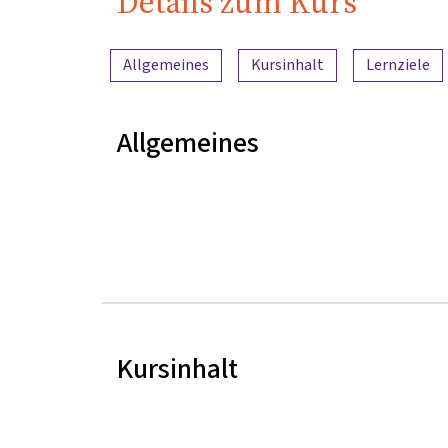
Details zum Kurs
Inhaltsübersicht
Allgemeines
Kursinhalt
Lernziele
Allgemeines
Kursinhalt