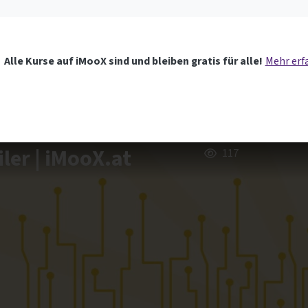
Alle Kurse auf iMooX sind und bleiben gratis für alle!
Mehr erf
ler | iMooX.at
117