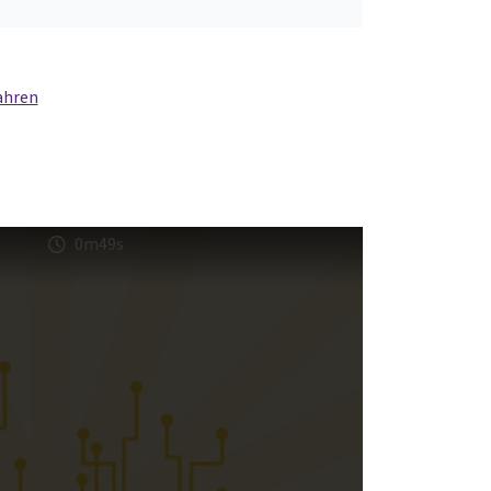
ahren
0m49s