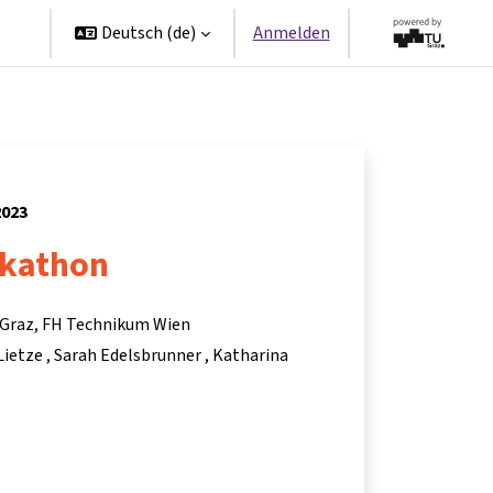
en
Deutsch ‎(de)‎
Anmelden
2023
ckathon
 Graz, FH Technikum Wien
Lietze
Sarah Edelsbrunner
Katharina