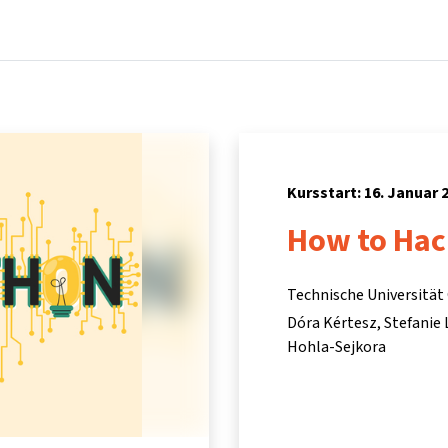
Startseite
Kurse
Info & Hilfe
Partner:inn
Kursstart: 16. Januar 
How to Ha
Technische Universität
Dóra Kértesz
Stefanie 
Hohla-Sejkora