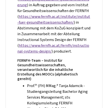
erung
) in Auftrag gegeben und vom Institut
für Gesundheitswissenschaften der FERNFH
(
https://www.fernfh.ac.at/institute/institut
-fuer-gesundheitswissenschaften/
) in
Abstimmung mit dem KoZuG konzipiert und
in Zusammenarbeit mit der Abteilung
Instructional Systems Design der FERNFH
(
https://www.fernfh.ac.at/fernfh/instructio
nal-systems-design/
) produziert.
FERNFH‑Team – Institut für
Gesundheitswissenschaften,
verantwortlich für die inhaltliche
Erstellung des MOOCs (alphabetisch
gereiht)
in
a
Prof.
(FH) MMag.
Tanja Adamcik -
Studiengangsleitung Bachelor Aging
Services Management; stv.
Kollegiumsleitung FERNFH