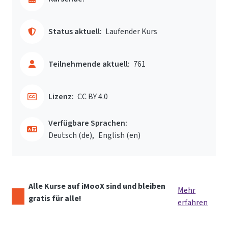
Status aktuell:
Laufender Kurs
Teilnehmende aktuell:
761
Lizenz:
CC BY 4.0
Verfügbare Sprachen:
Deutsch ‎(de)‎
English ‎(en)‎
Alle Kurse auf iMooX sind und bleiben
Mehr
gratis für alle!
erfahren