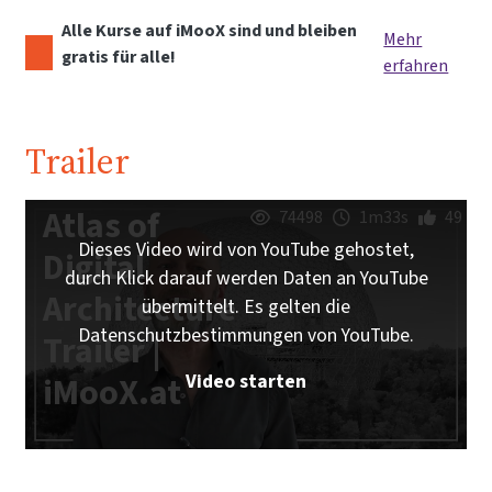
Alle Kurse auf iMooX sind und bleiben
Mehr
gratis für alle!
erfahren
Trailer
Atlas of
74498
1m33s
49
Dieses Video wird von YouTube gehostet,
Digital
durch Klick darauf werden Daten an YouTube
Architecture
übermittelt. Es gelten die
Datenschutzbestimmungen von YouTube.
Trailer |
Video starten
iMooX.at