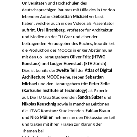
Universitäten und Hochschulen des
deutschsprachigen Raumes mit Hilfe des in London
lebenden Autors
Sebastian Michael
verfasst
haben, welcher auch in den Videos als Präsentator
auftritt.
Urs Hirschberg
, Professor für Architektur
und Medien an der TU Graz und einer der
beitragenden Herausgeber des Buches, koordiniert
die Produktion des MOOCs in enger Abstimmung
mit den Co-Herausgebern
Oliver Fritz (HTWG
Konstanz)
und
Ludger Hovestadt (ETH Zürich).
Dies ist bereits der
zweite Teil
der
Atlas of Digital
Architecture MOOC
Reihe. Neben
Sebastian
Michael
und den Herausgebern tritt
Peter Zeile
(Karlsruhe Institute of Technology)
als Experte
auf.
Die TU Graz Studierenden
Sandra Sulzer
und
Nikolas Keuschnig
sowie in manchen Lektionen
die HTWG Konstanz Studierenden
Fabian Braun
und
Nico Müller
nehmen an den Diskussionen teil
und tragen mit ihren Fragen zur Klärung der
Themen bei.