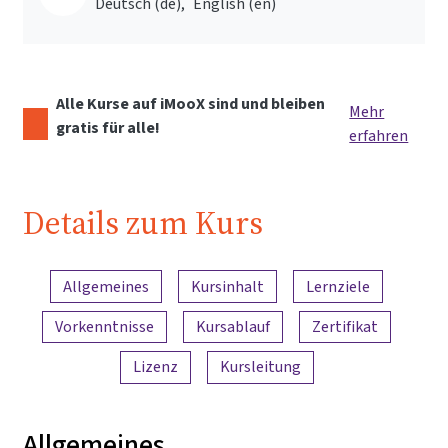
Deutsch ‎(de)‎
English ‎(en)‎
Alle Kurse auf iMooX sind und bleiben
Mehr
gratis für alle!
erfahren
Details zum Kurs
Inhaltsübersicht
Allgemeines
Kursinhalt
Lernziele
Vorkenntnisse
Kursablauf
Zertifikat
Lizenz
Kursleitung
Allgemeines