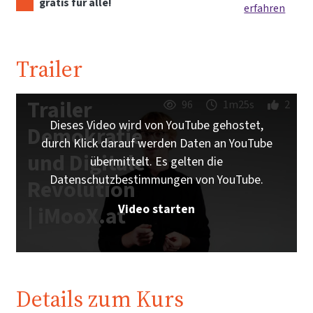
gratis für alle!
erfahren
Trailer
Trailer
96
1m25s
2
Dieses Video wird von YouTube gehostet,
Demokratie
durch Klick darauf werden Daten an YouTube
und Digitale
übermittelt. Es gelten die
Datenschutzbestimmungen von YouTube.
Revolution
Video starten
| iMooX.at
Details zum Kurs