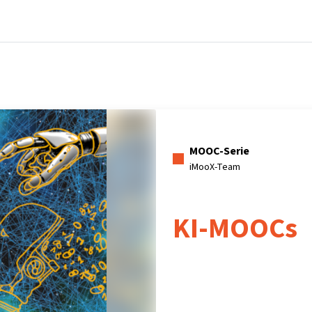
Startseite
Kurse
Info & Hilfe
Partner:inn
MOOC-Serie
iMooX-Team
KI-MOOCs