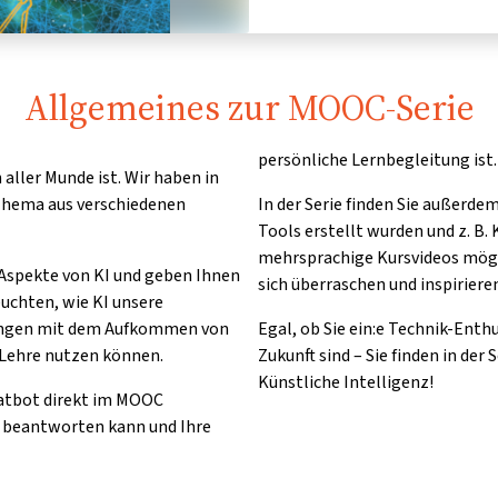
Allgemeines zur MOOC-Serie
persönliche Lernbegleitung ist.
n aller Munde ist. Wir haben in
Thema aus verschiedenen
In der Serie finden Sie außerdem
Tools erstellt wurden und z. B.
mehrsprachige Kursvideos mögl
n Aspekte von KI und geben Ihnen
sich überraschen und inspirieren
euchten, wie KI unsere
llungen mit dem Aufkommen von
Egal, ob Sie ein:e Technik-Enthu
n Lehre nutzen können.
Zukunft sind – Sie finden in de
Künstliche Intelligenz!
atbot direkt im MOOC
 beantworten kann und Ihre