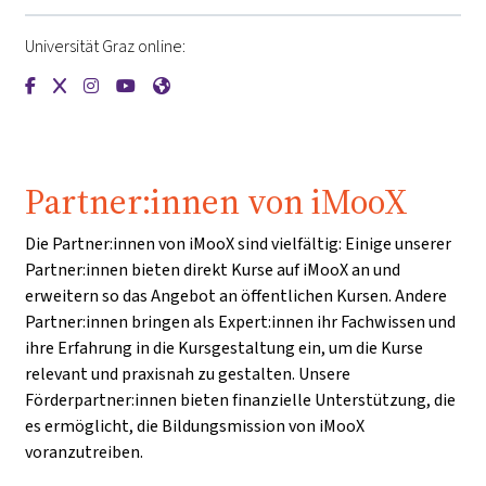
Universität Graz online:
{mlang de}Universität Graz{mlang}{mlang other}University o
{mlang de}Universität Graz{mlang}{mlang other}Universi
{mlang de}Universität Graz{mlang}{mlang other}Univ
{mlang de}Universität Graz{mlang}{mlang other}
{mlang de}Universität Graz{mlang}{mlang o
Partner:innen von iMooX
Die Partner:innen von iMooX sind vielfältig: Einige unserer
Partner:innen bieten direkt Kurse auf iMooX an und
erweitern so das Angebot an öffentlichen Kursen. Andere
Partner:innen bringen als Expert:innen ihr Fachwissen und
ihre Erfahrung in die Kursgestaltung ein, um die Kurse
relevant und praxisnah zu gestalten. Unsere
Förderpartner:innen bieten finanzielle Unterstützung, die
es ermöglicht, die Bildungsmission von iMooX
voranzutreiben.