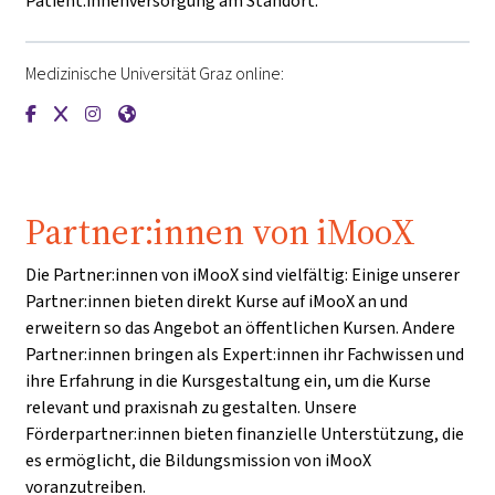
Patient:innenversorgung am Standort.
Medizinische Universität Graz online:
{mlang de}Medizinische Universität Graz{mlang}{mlang other
{mlang de}Medizinische Universität Graz{mlang}{mlang o
{mlang de}Medizinische Universität Graz{mlang}{mla
{mlang de}Medizinische Universität Graz{mlang}
Partner:innen von iMooX
Die Partner:innen von iMooX sind vielfältig: Einige unserer
Partner:innen bieten direkt Kurse auf iMooX an und
erweitern so das Angebot an öffentlichen Kursen. Andere
Partner:innen bringen als Expert:innen ihr Fachwissen und
ihre Erfahrung in die Kursgestaltung ein, um die Kurse
relevant und praxisnah zu gestalten. Unsere
Förderpartner:innen bieten finanzielle Unterstützung, die
es ermöglicht, die Bildungsmission von iMooX
voranzutreiben.