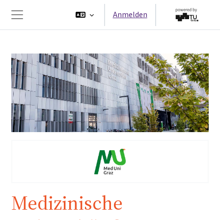
Zum Hauptinhalt
Anmelden
Website-Übersicht
Medizinische