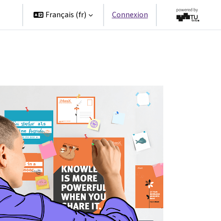
es
Français ‎(fr)‎
Connexion