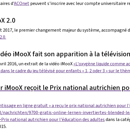
aires d'
ACOnet
peuvent s'inscrire avec leur compte universitaire re
X 2.0
t 2017, le premier changement majeur du système, accompagné d'
2.0.
idéo iMooX fait son apparition à la télévisio
vril 2016, un extrait de la vidéo iMooX
«L'oxygène liquide comme ac
 dans le cadre du jeu télévisé pour enfants « 1, 2 oder 3 » sur le thèm
 iMooX reçoit le Prix national autrichien po
issage en ligne gratuit » a reçu le prix national autrichien pour l
ll/nachrichten/9700-gratis-online-lernen-invertiertes-blended-
rix national autrichien pour l'éducation des adultes
dans la caté
015.