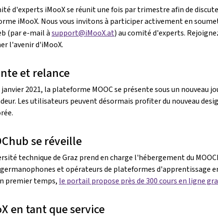
ité d'experts iMooX se réunit une fois par trimestre afin de discute
orme iMooX. Nous vous invitons à participer activement en soume
eb (par e-mail à
support@iMooX.at
) au comité d'experts. Rejoign
er l'avenir d'iMooX.
nte et relance
 janvier 2021, la plateforme MOOC se présente sous un nouveau jou
deur. Les utilisateurs peuvent désormais profiter du nouveau desig
rée.
hub se réveille
ersité technique de Graz prend en charge l'hébergement du MOOChub
ermanophones et opérateurs de plateformes d'apprentissage en lig
n premier temps,
le portail propose près de 300 cours en ligne gra
X en tant que service