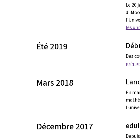
Le 20 j
d'iMoo
l'Univ
les un
Été 2019
Débu
Des co
prépar
Mars 2018
Lan
En mar
mathém
l'unive
Décembre 2017
edu
Depuis 