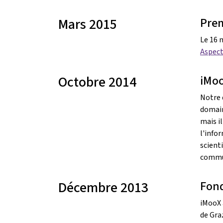
Mars 2015
Prem
Le 16 
Aspect
Octobre 2014
iMoo
Notre 
domain
mais i
l'info
scient
commun
Décembre 2013
Fon
iMooX 
de Gra