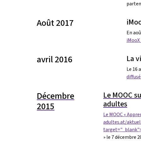
parten
Août 2017
iMoo
En aoû
iMooX 
avril 2016
La v
Le 16 a
diffusé
Décembre
Le MOOC sur
adultes
2015
Le MOOC « Apprent
adultes.at/aktue
target="_blank">P
» le 7 décembre 2