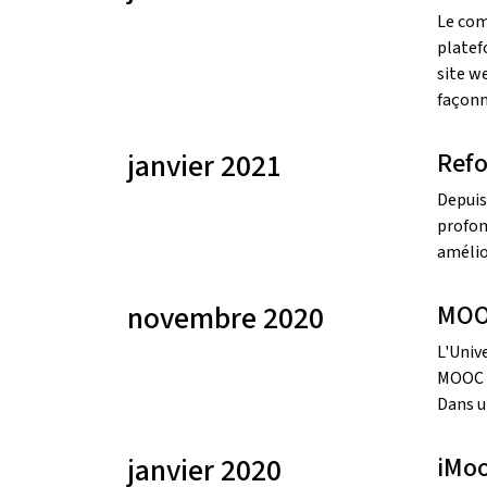
Le com
platef
site w
façonn
janvier 2021
Refo
Depuis
profon
amélio
novembre 2020
MOOC
L'Univ
MOOC g
Dans u
janvier 2020
iMoo