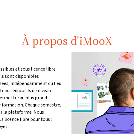
Accueil
Cours
Informations et assistance
Partenair
À propos d'iMooX
sibles et sous licence libre
Ils sont disponibles
ssées, indépendamment du lieu
ntenus éducatifs de niveau
 permettre au plus grand
r formation. Chaque semestre,
r la plateforme. Nous
 licence libre pour tous :
oyez.