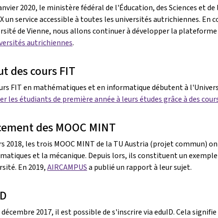
anvier 2020, le ministère fédéral de l'Éducation, des Sciences et de
X un service accessible à toutes les universités autrichiennes. En 
ersité de Vienne, nous allons continuer à développer la platefor
iversités autrichiennes
.
t des cours FIT
urs FIT en mathématiques et en informatique débutent à l'Universi
er les étudiants de première année à leurs études grâce à des cours
cement des MOOC MINT
s 2018, les trois MOOC MINT de la TU Austria (projet commun) ont é
atiques et la mécanique. Depuis lors, ils constituent un exemple r
rsité. En 2019,
AIRCAMPUS
a publié un rapport à leur sujet.
ID
décembre 2017, il est possible de s'inscrire via eduID. Cela signifi