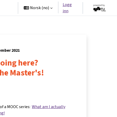
Logg
tners
Norsk ‎(no)‎
inn
tember 2021
oing here?
he Master's!
 of a MOOC series:
What am I actually
ng!