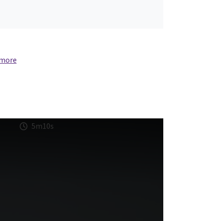
 more
5m10s