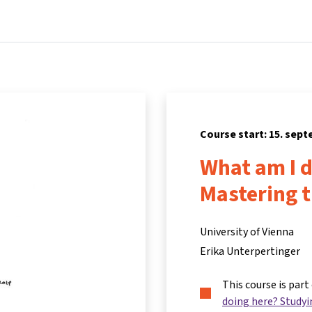
Home
Courses
Info & support
Par
Course start: 15. sep
What am I d
Mastering t
University of Vienna
Erika Unterpertinger
This course is part
doing here? Studyi