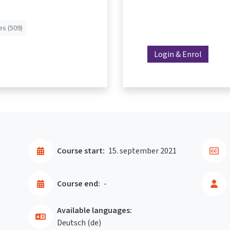
es (509)
Login & Enrol
Course start:
15. september 2021
Course end:
-
Available languages:
Deutsch ‎(de)‎