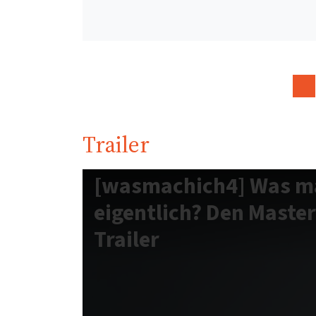
Trailer
[wasmachich4] Was ma
eigentlich? Den Master
Trailer