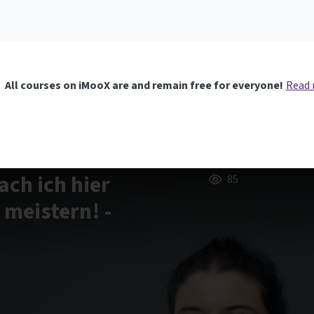
All courses on iMooX are and remain free for everyone!
Read
ch ich hier
85
 meistern! -