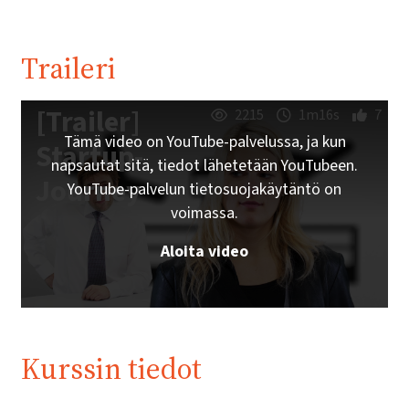
Traileri
[Trailer]
2215
1m16s
7
Tämä video on YouTube-palvelussa, ja kun
Startup-
napsautat sitä, tiedot lähetetään YouTubeen.
Journey
YouTube-palvelun tietosuojakäytäntö on
voimassa.
Aloita video
Kurssin tiedot