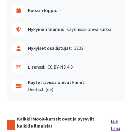
Kurssin loppu:
-
Nykyinen tilanne:
Käynnissä oleva kurssi
Nykyiset osallistujat:
1233
Lisenssi:
CC BY-ND 4.0
Käytettävissä olevat kielet:
Deutsch ‎(de)‎
Kaikki iMooX-kurssit ovat ja pysyvät
Lue
kaikille ilmaisia!
lisää