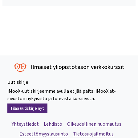
Ilmaiset yliopistotason verkkokurssit
Uutiskirje
iMooX-uutiskirjeemme avulla et jää paitsi iMooX.at-
sivuston nykyisistä ja tulevista kursseista.
Tilaa uutiskirje nyt!
Yhteystiedot
Lehdistö
Oikeudellinen huomautus
Esteettömyyslausunto
Tietosuojailmoitus