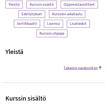
Sisällön yleiskatsaus
Yleistä
Kurssin sisältö
Oppimistavoitteet
Edellytykset
Kurssien aikataulu
Sertifikaatti
Lisenssi
Lisätiedot
Kurssin ohjaaja
Yleistä
Takaisin navigointiin
Kurssin sisältö