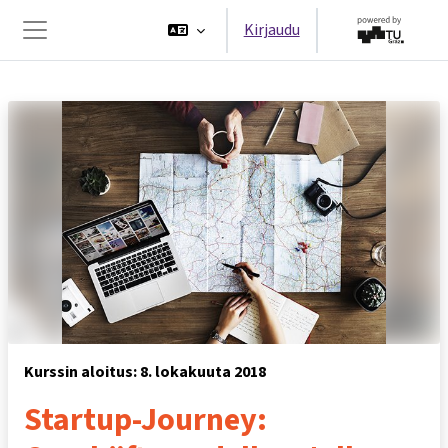
Siirry pääsisältöön
Kirjaudu
Sivupaneeli
Kurssin aloitus: 8. lokakuuta 2018
Startup-Journey: