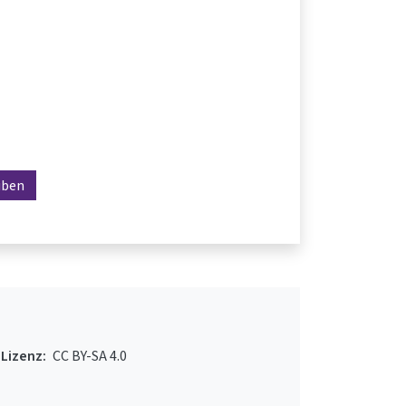
iben
Lizenz:
CC BY-SA 4.0