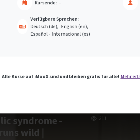
Kursende:
-
Verfügbare Sprachen:
Deutsch ‎(de)‎
English ‎(en)‎
Español - Internacional ‎(es)‎
Alle Kurse auf iMooX sind und bleiben gratis für alle!
Mehr erf
lic syndrome -
311
uns wild |