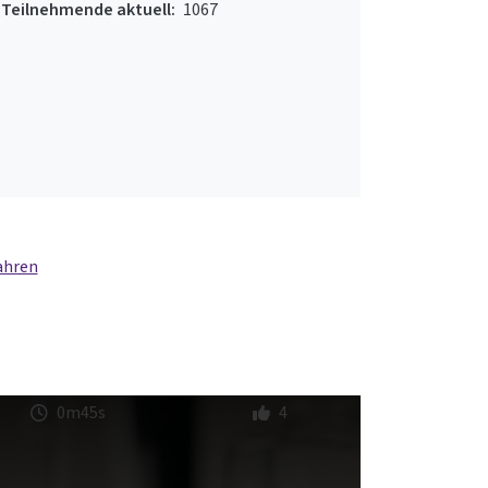
Teilnehmende aktuell:
1067
ahren
0m45s
4