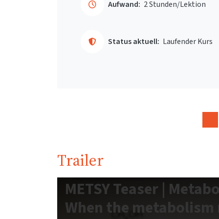
Aufwand:
2 Stunden/Lektion
Status aktuell:
Laufender Kurs
Trailer
METSY Teaser | Metabo
When the metabolism r