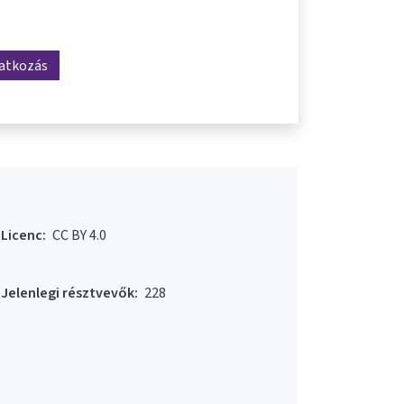
ratkozás
Licenc:
CC BY 4.0
Jelenlegi résztvevők:
228