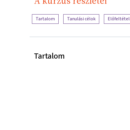
A kurzus részletei
A tartalom áttekintése
Tartalom
Tanulási célok
Előfeltéte
Tartalom