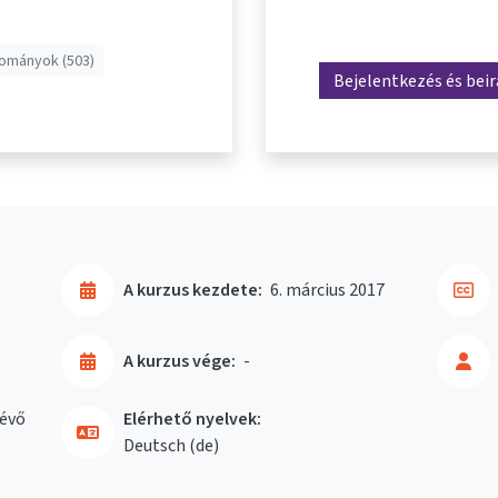
ományok (503)
Bejelentkezés és bei
A kurzus kezdete:
6. március 2017
A kurzus vége:
-
évő
Elérhető nyelvek:
Deutsch ‎(de)‎