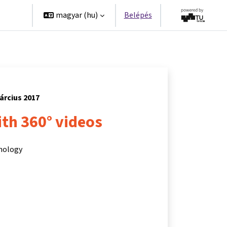
erek
magyar ‎(hu)‎
Belépés
árcius 2017
th 360° videos
hnology