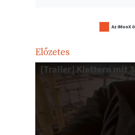
Az iMooX ö
Előzetes
[Trailer] Klettern mit 