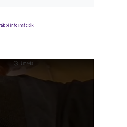
ábbi információk
1m44s