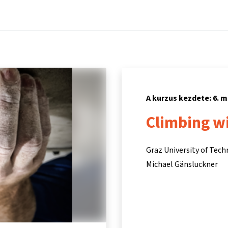
Főoldal
Kurzusok
Információk és támogatás
Partn
A kurzus kezdete: 6. m
Climbing wi
Graz University of Tec
Michael Gänsluckner