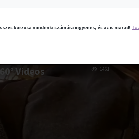
sszes kurzusa mindenki számára ingyenes, és az is marad!
Tov
360° Videos
1461