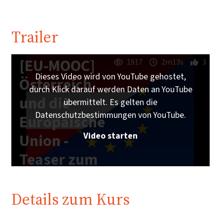
Trailer
[EU-MOOC]
1917
2m13s
3
Dieses Video wird von YouTube gehostet,
Österreich
durch Klick darauf werden Daten an YouTube
und die
übermittelt. Es gelten die
Datenschutzbestimmungen von YouTube.
Europäische
Video starten
Union -
Teaser zum
Online-Kurs
Details zum Kurs