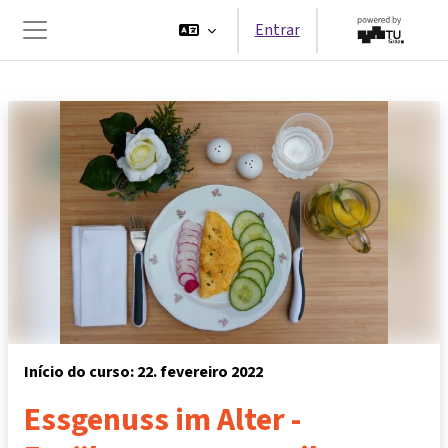
Ir para o conteúdo principal
Entrar
Painel lateral
Início do curso: 22. fevereiro 2022
Essgenuss im Alter -