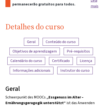
Leia
permanecerão gratuitos para todos.
mais
Detalhes do curso
Visão geral do conteúdo
Geral
Conteúdo do curso
Objetivos de aprendizagem
Pré-requisitos
Calendário do curso
Certificado
Licença
Informações adicionais
Instrutor do curso
Geral
Schwerpunkt des MOOCs
„Essgenuss im Alter –
Ernährungsgeragogik unterstützt“
ist das Anwenden