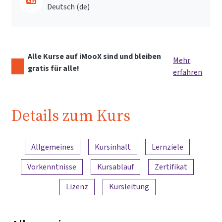
Deutsch ‎(de)‎
Alle Kurse auf iMooX sind und bleiben
Mehr
gratis für alle!
erfahren
Details zum Kurs
Inhaltsübersicht
Allgemeines
Kursinhalt
Lernziele
Vorkenntnisse
Kursablauf
Zertifikat
Lizenz
Kursleitung