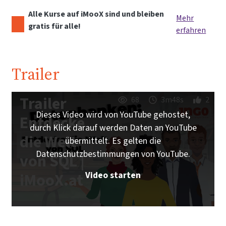
Alle Kurse auf iMooX sind und bleiben
Mehr
gratis für alle!
erfahren
Trailer
Trailer
68
3m48s
2
Dieses Video wird von YouTube gehostet,
Entdecke
durch Klick darauf werden Daten an YouTube
die Welt
übermittelt. Es gelten die
Datenschutzbestimmungen von YouTube.
von SQL |
Video starten
iMooX.at