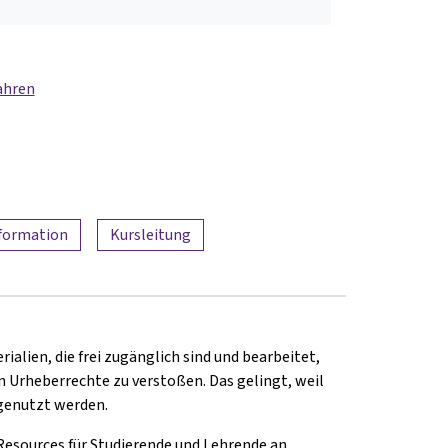
ahren
nformation
Kursleitung
alien, die frei zugänglich sind und bearbeitet,
Urheberrechte zu verstoßen. Das gelingt, weil
 genutzt werden.
Resources für Studierende und Lehrende an