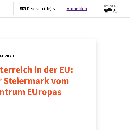
en
Deutsch ‎(de)‎
Anmelden
er 2020
terreich in der EU:
r Steiermark vom
entrum EUropas