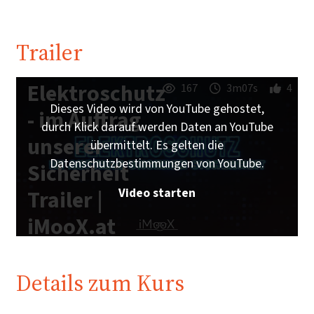
Trailer
Elektroschutz
167
3m07s
4
Dieses Video wird von YouTube gehostet,
- im Auftrag
durch Klick darauf werden Daten an YouTube
unserer
übermittelt. Es gelten die
Datenschutzbestimmungen von YouTube.
Sicherheit
Video starten
Trailer |
iMooX.at
Details zum Kurs