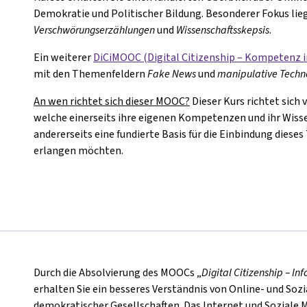
Demokratie und Politischer Bildung. Besonderer Fokus lie
Verschwörungserzählungen
und
Wissenschaftsskepsis
.
Ein weiterer
DiCiMOOC (Digital Citizenship – Kompetenz 
mit den Themenfeldern
Fake News
und
manipulative Techn
An wen richtet sich dieser MOOC?
Dieser Kurs richtet sich 
welche einerseits ihre eigenen Kompetenzen und ihr Wiss
andererseits eine fundierte Basis für die Einbindung diese
erlangen möchten.
Durch die Absolvierung des MOOCs „
Digital Citizenship – 
erhalten Sie ein besseres Verständnis von Online- und Soz
demokratischer Gesellschaften. Das Internet und Soziale 