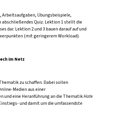
e, Arbeitsaufgaben, Übungsbeispiele,
abschließendes Quiz. Lektion 1 stellt die
es dar. Lektion 2 und 3 bauen darauf auf und
chwerpunkten (mit geringerem Workload).
eech im Netz
 Thematik zu schaffen. Dabei sollen
nline-Medien aus einer
den und eine Heranführung an die Thematik
Hate
e Einstiegs- und damit um die umfassendste