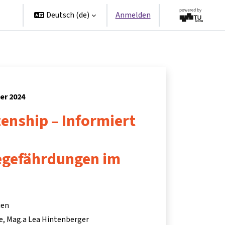
en
Deutsch ‎(de)‎
Anmelden
er 2024
izenship – Informiert
gefährdungen im
ien
e
Mag.a Lea Hintenberger