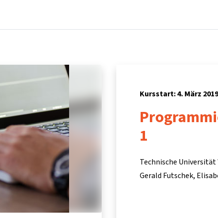
Startseite
Kurse
Info & Hilfe
Partner:inn
Kursstart: 4. März 201
Programmie
1
Technische Universität
Gerald Futschek
Elisa