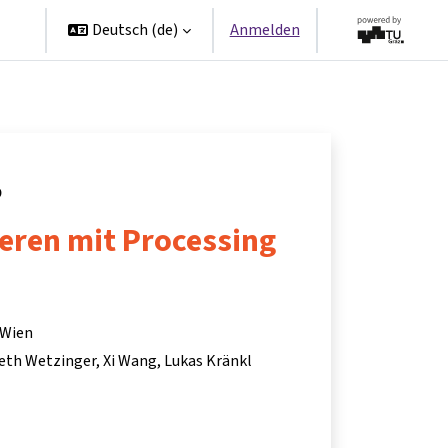
en
Deutsch ‎(de)‎
Anmelden
9
ren mit Processing
 Wien
beth Wetzinger
Xi Wang
Lukas Kränkl