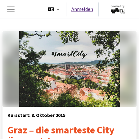
Zum Hauptinhalt
Anmelden
Website-Übersicht
Kursstart: 8. Oktober 2015
Graz – die smarteste City