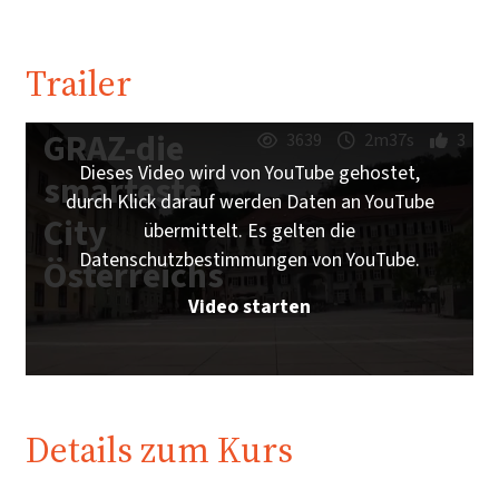
Trailer
GRAZ-die
3639
2m37s
3
Dieses Video wird von YouTube gehostet,
smarteste
durch Klick darauf werden Daten an YouTube
City
übermittelt. Es gelten die
Datenschutzbestimmungen von YouTube.
Österreichs
Video starten
Details zum Kurs